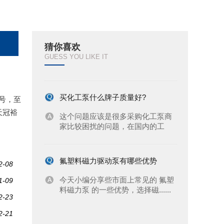
江苏冠裕的耐酸碱离心泵分为哪几种
猜你喜欢
冠裕 耐酸碱离心泵 分为4大类，其
GUESS YOU LIKE IT
中常见的有自吸泵、立式泵、......
买化工泵什么牌子质量好?
号，至
这个问题应该是很多采购化工泵商
天冠裕
家比较困扰的问题，在国内的工
业......
氟塑料磁力驱动泵有哪些优势
2-08
今天小编分享些市面上常见的 氟塑
1-09
料磁力泵 的一些优势，选择磁......
2-23
2-21
卧式磁力泵安装使用方法