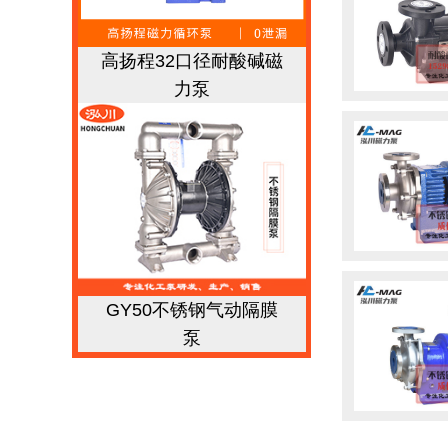
高扬程32口径耐酸碱磁
力泵
GY50不锈钢气动隔膜
泵