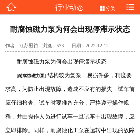


行业动态
网站首页


分类
不锈钢磁力泵
耐腐蚀磁力泵为何会出现停滞示状态
氟塑料磁力泵
作者：江苏冠裕
浏览：
533
日期：2022-12-12
气动隔膜泵
耐腐蚀磁力泵为何会出现停滞示状态
产品中心
结构较为复杂，易损件多，精度要
[耐腐蚀磁力泵]
新闻中心
求高，为防止出现故障，造成不应有的损失，试车前
应仔细检査。试车时要准备充分，严格遵守操作规
客户案例
程，并由操作人员进行试车一旦试车中出现故障，应
公司介绍
立即排除。同样，耐腐蚀化工泵在运转中出现的故障
联系我们