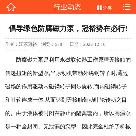


行业动态
网站首页


分类
不锈钢磁力泵
倡导绿色防腐磁力泵，冠裕势在必行!
氟塑料磁力泵
作者：江苏冠裕
浏览：
578
日期：2022-12-10
气动隔膜泵
防腐磁力泵是利用永磁联轴器工作原理无接触的
产品中心
传递扭矩的新型泵,当原动机带动外磁钢转子时,通过
新闻中心
磁场的作用驱动内磁钢转子同步旋转,而内磁钢转子
和叶轮连成一体,从而达到无接触带动叶轮转动之目
客户案例
的。由于液体被封闭在静止的隔离套内，所以高温泵
公司介绍
是一种全封闭、无泄漏的泵型，因此完全杜绝了机械
联系我们