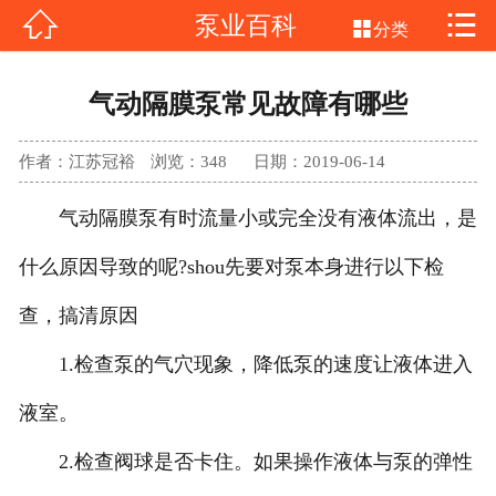


泵业百科
网站首页


分类
不锈钢磁力泵
气动隔膜泵常见故障有哪些
氟塑料磁力泵
作者：江苏冠裕
浏览：
348
日期：2019-06-14
气动隔膜泵
气动隔膜泵有时流量小或完全没有液体流出，是
产品中心
什么原因导致的呢?shou先要对泵本身进行以下检
新闻中心
查，搞清原因
1.检查泵的气穴现象，降低泵的速度让液体进入
客户案例
液室。
公司介绍
2.检查阀球是否卡住。如果操作液体与泵的弹性
联系我们