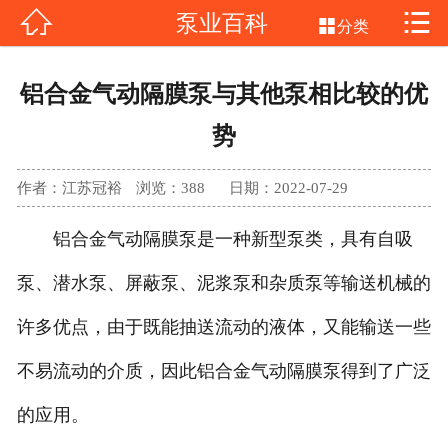


泵业百科
网站首页


分类
不锈钢磁力泵
铝合金气动隔膜泵与其他泵相比较的优
氟塑料磁力泵
势
气动隔膜泵
作者：江苏冠裕
浏览：
388
日期：2022-07-29
产品中心
铝合金气动隔膜泵是一种新型泵类，具有自吸
新闻中心
泵、潜水泵、屏蔽泵、泥浆泵和杂质泵等输送机械的
许多优点，由于既能抽送流动的液体，又能输送一些
客户案例
不易流动的介质，因此铝合金气动隔膜泵得到了广泛
公司介绍
的应用。
联系我们