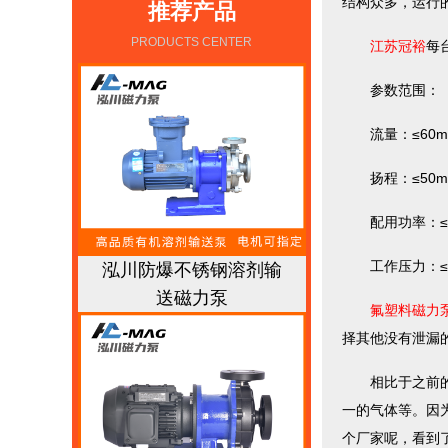
结构众多，运行
推荐产品
PRODUCTS CENTER
江苏冠裕
每
参数范围：
流量：≤60m3
扬程：≤50m
配用功率：≤0.
工作压力：≤1.
泓川防爆不锈钢溶剂输
送磁力泵
氟塑料磁力
择其他没有泄漏
相比于之前的磁
一的气体等。因
个厂家呢，看到