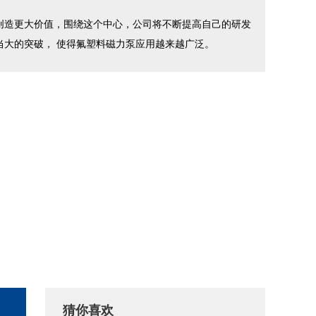
造更大价值，围绕这个中心，公司将不断提高自己的研发
大的突破， 使得氟塑料磁力泵应用越来越广泛。
热水泵有哪些优势，常见故障轻松解决
在长期的使用当中，热水泵有时会
出现一些小问题，在碰到了这些
小......
冠裕教你如何解决耐酸碱自吸泵电机故障
猜你喜欢
在高强度的工业生产中， 耐酸碱自