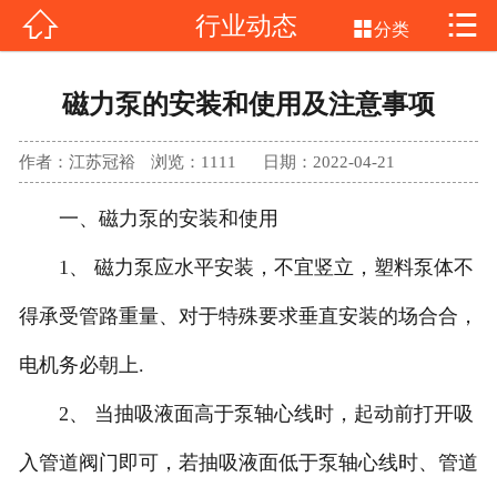


行业动态
网站首页


分类
不锈钢磁力泵
磁力泵的安装和使用及注意事项
氟塑料磁力泵
作者：江苏冠裕
浏览：
1111
日期：2022-04-21
气动隔膜泵
一、磁力泵的安装和使用
产品中心
1、 磁力泵应水平安装，不宜竖立，塑料泵体不
新闻中心
得承受管路重量、对于特殊要求垂直安装的场合合，
电机务必朝上.
客户案例
2、 当抽吸液面高于泵轴心线时，起动前打开吸
公司介绍
入管道阀门即可，若抽吸液面低于泵轴心线时、管道
联系我们